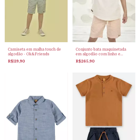
Camiseta em malha touch de
Conjunto bata maquinetada
algodão - Ok&Friends
em algodão com linho e
bermuda em sarja listrada -
R$119,90
R$265,90
Ok&Friends