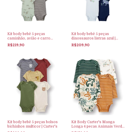
Kit body bebê 5 peças
Kit body bebê 5 peças
caminhão, avião e carro
dinossauros listras azul |
multicor | Carter's
Carter's
R$219,90
R$209,90
Kit body bebê 5 peças bolsos
Kit Body Carter's Manga
bichinhos multicor | Carter's
Longa 4 pecas Animais Verde
e Bege